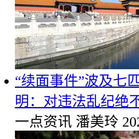
“续面事件”波及七
明：对违法乱纪绝
一点资讯
潘美玲
20