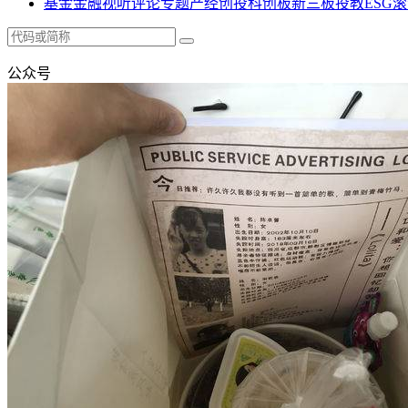
基金
金融
视听
评论
专题
产经
创投
科创板
新三板
投教
ESG
滚
公众号