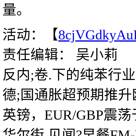
量。
活动：【
8cjVGdkyA
责任编辑： 吴小莉
反内;卷.下的纯苯行
德;国通胀超预期推
英镑，EUR/GBP震荡于
华尔街.见闻?早餐FM-Rad