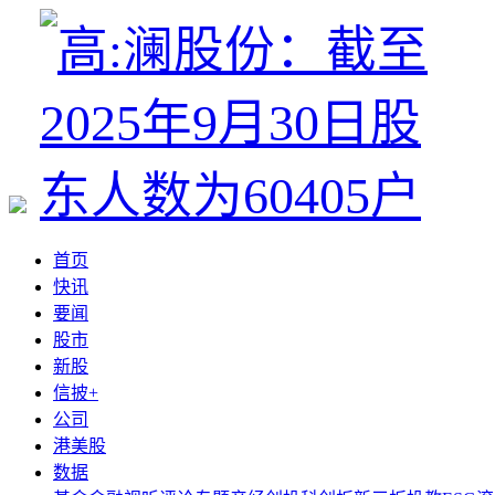
首页
快讯
要闻
股市
新股
信披+
公司
港美股
数据