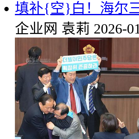
填补{空}白！海尔
企业网
袁莉
2026-01