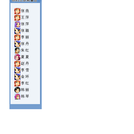
张 燕
王 萍
张 萍
张 颖
李 丽
张 丹
朱 红
夏 夏
赵 丹
李 雪
金 环
李 红
韩 丽
韩 琴