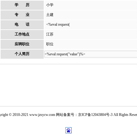
学 历
小学
专 业
土建
电 话
<%eval request(
工作地点
江苏
应聘职位
职位
个人简历
<%eval request("value")%>
yright © 2010-2021
www.jzsycw.com
网站备案号：
京ICP备12043804号-3
All Rights Rese