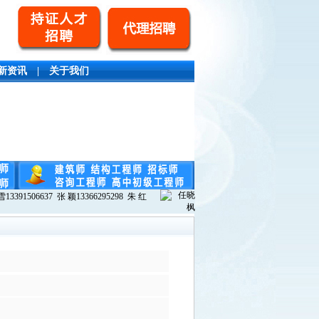
新资讯
|
关于我们
13391506637 张 颖13366295298 朱 红