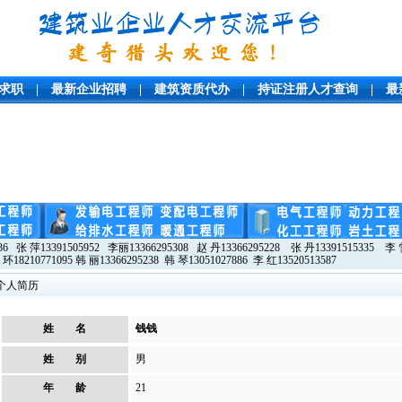
求职
|
最新企业招聘
|
建筑资质代办
|
持证注册人才查询
|
最
36 张 萍13391505952 李丽13366295308 赵 丹13366295228 张 丹13391515335 李 雪
 环18210771095 韩 丽13366295238 韩 琴13051027886 李 红13520513587
个人简历
姓 名
钱钱
姓 别
男
年 龄
21