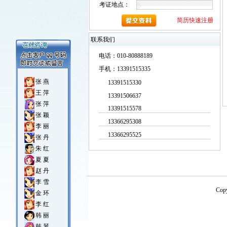
考证地点：
简历快速注册
联系我们
电话：010-80888189
手机：13391515335
张 燕
13391515330
王 萍
13391506637
张 萍
13391515578
张 颖
13366295308
李 丽
13366295525
张 丹
朱 红
夏 夏
赵 丹
李 雪
Cop
金 环
李 红
韩 丽
韩 琴