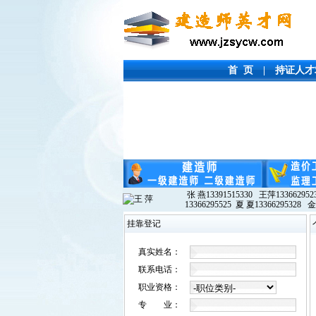
首 页
|
持证人才
张 燕13391515330 王萍133662952
13366295525 夏 夏13366295328 金
挂靠登记
真实姓名：
联系电话：
职业资格：
专 业：