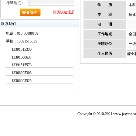
考证地点：
学 历
本科
简历快速注册
专 业
房建
联系我们
电 话
电话：010-80888189
工作地点
全国
手机：13391515335
应聘职位
一级
13391515330
个人简历
能全
13391506637
13391515578
13366295308
13366295525
Copyright © 2010-2021
www.jzsycw.c