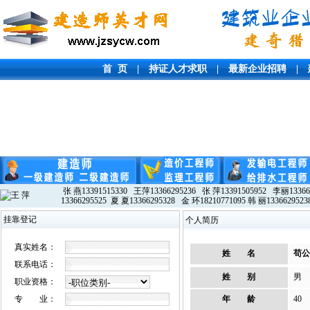
首 页
|
持证人才求职
|
最新企业招聘
|
张 燕13391515330 王萍13366295236 张 萍13391505952 李丽13366
13366295525 夏 夏13366295328 金 环18210771095 韩 丽1336629523
挂靠登记
个人简历
真实姓名：
姓 名
苟公
联系电话：
姓 别
男
职业资格：
专 业：
年 龄
40