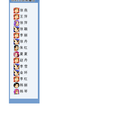
张 燕
王 萍
张 萍
张 颖
李 丽
张 丹
朱 红
夏 夏
赵 丹
李 雪
金 环
李 红
韩 丽
韩 琴