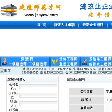
首 页
|
持证人才求职
|
最新企业招聘
|
张 燕13391515330 王萍13366295236 张 萍13391505952 李丽13366
13366295525 夏 夏13366295328 金 环18210771095 韩 丽1336629523
企业招聘登记
最新企业招聘
公司名
称：
公司名称
宁
招聘职
位：
联 系 人
王
联 系
人：
联系电话
联系电