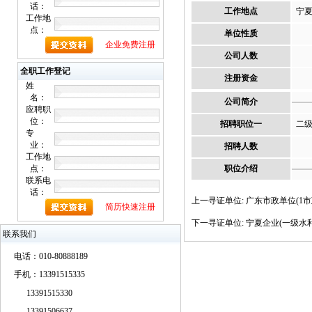
话：
工作地点
宁
工作地
点：
单位性质
企业免费注册
公司人数
全职工作登记
注册资金
姓
名：
公司简介
应聘职
位：
招聘职位一
二级
专
业：
招聘人数
工作地
点：
职位介绍
联系电
话：
上一寻证单位:
广东市政单位(1市
简历快速注册
下一寻证单位:
宁夏企业(一级水利
联系我们
电话：010-80888189
手机：13391515335
13391515330
13391506637