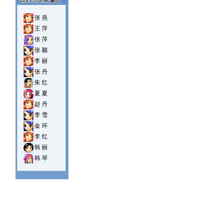
张 燕
王 萍
张 萍
张 颖
李 丽
张 丹
朱 红
夏 夏
赵 丹
李 雪
金 环
李 红
韩 丽
韩 琴