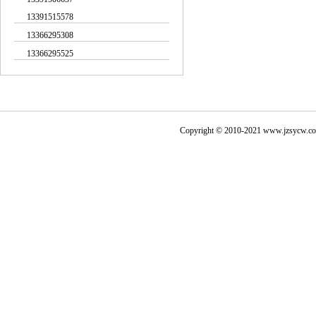
13391515578
13366295308
13366295525
Copyright © 2010-2021
www.jzsycw.c