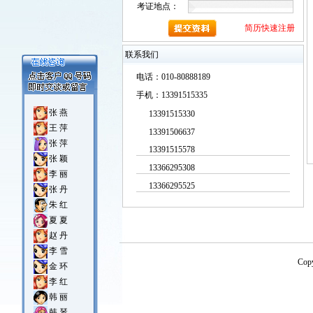
考证地点：
简历快速注册
联系我们
电话：010-80888189
手机：13391515335
张 燕
13391515330
王 萍
13391506637
张 萍
13391515578
张 颖
13366295308
李 丽
13366295525
张 丹
朱 红
夏 夏
赵 丹
李 雪
Cop
金 环
李 红
韩 丽
韩 琴