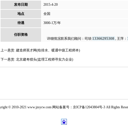
发布日期
2015-4-20
地点
全国
待遇
3000-1万/年
任职资格
13366295308
详细情况联系我们顾问：司琰:
, 王萍：
上一悬赏:
建造师英才网(给排水、暖通中级工程师本)
下一悬赏:
北京建奇猎头(监理工程师寻实力企业)
yright © 2010-2021
www.jzsycw.com
网站备案号：
京ICP备12043804号-3
All Rights Rese