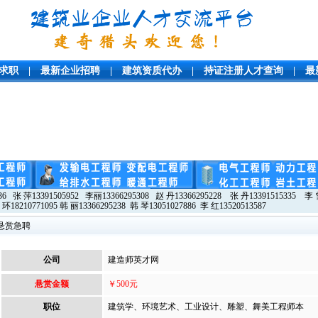
求职
|
最新企业招聘
|
建筑资质代办
|
持证注册人才查询
|
最
36 张 萍13391505952 李丽13366295308 赵 丹13366295228 张 丹13391515335 李 雪
 环18210771095 韩 丽13366295238 韩 琴13051027886 李 红13520513587
悬赏急聘
公司
建造师英才网
悬赏金额
￥500元
职位
建筑学、环境艺术、工业设计、雕塑、舞美工程师本