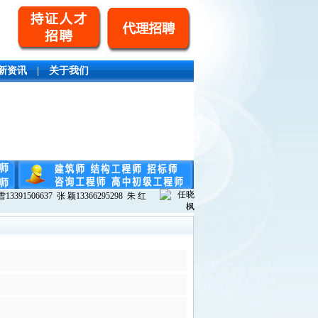
新资讯
|
关于我们
13391506637 张 颖13366295298 朱 红