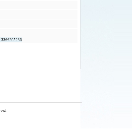
13366295236
rved.