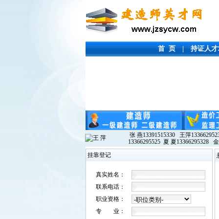
首 页
|
持证人才
张 燕13391515330 王萍133662952
13366295525 夏 夏13366295328 金
挂靠登记
真实姓名：
联系电话：
职业资格：
专 业：