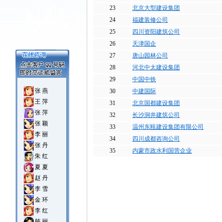
23
北京大型建设集团
24
福建装修公司
25
四川资阳建筑公司
26
天津国企
27
唐山园林公司
28
河北中太建设集团
29
中国中铁
张 燕
30
中建国际
王 萍
31
北京国都建设集团
张 萍
32
长沙洞井建筑公司
张 颖
33
温州东瓯建设集团有限公司
李 丽
34
四川成都咨询公司
张 丹
35
内蒙市政水利国营企业
朱 红
夏 夏
赵 丹
李 雪
金 环
李 红
韩 丽