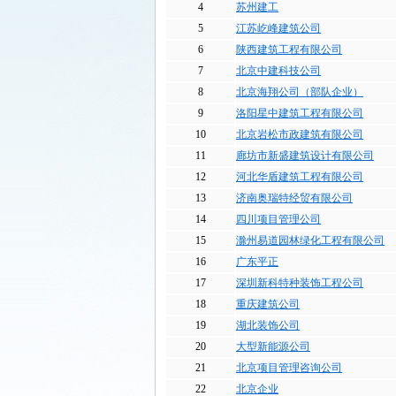
4
苏州建工
5
江苏屹峰建筑公司
6
陕西建筑工程有限公司
7
北京中建科技公司
8
北京海翔公司（部队企业）
9
洛阳星中建筑工程有限公司
10
北京岩松市政建筑有限公司
11
廊坊市新盛建筑设计有限公司
12
河北华盾建筑工程有限公司
13
济南奥瑞特经贸有限公司
14
四川项目管理公司
15
滁州易道园林绿化工程有限公司
16
广东平正
17
深圳新科特种装饰工程公司
18
重庆建筑公司
19
湖北装饰公司
20
大型新能源公司
21
北京项目管理咨询公司
22
北京企业