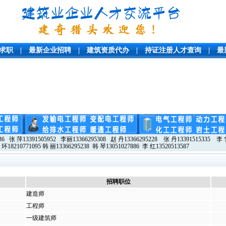
求职
|
最新企业招聘
|
建筑资质代办
|
持证注册人才查询
|
最
36 张 萍13391505952 李丽13366295308 赵 丹13366295228 张 丹13391515335 李 雪
 环18210771095 韩 丽13366295238 韩 琴13051027886 李 红13520513587
招聘职位
建造师
工程师
一级建筑师